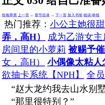
正文 030 给自己准备
投推荐票
上一页
←
章节目录
→
下一页
加入书签
错误/举报
热门推荐：
小公主她很甜
弄，高H）
成为乙游女主
房间里的小萝莉
被赐予催
女，高H）
小偶像太粘人
欲抽卡系统【NPH】
全员
“赵大龙约我去山水别墅
“那里很特别？”