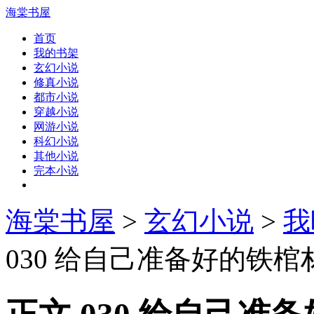
海棠书屋
首页
我的书架
玄幻小说
修真小说
都市小说
穿越小说
网游小说
科幻小说
其他小说
完本小说
海棠书屋
>
玄幻小说
>
我
030 给自己准备好的铁棺